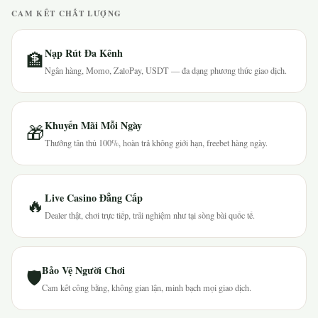
CAM KẾT CHẤT LƯỢNG
Nạp Rút Đa Kênh
🏦
Ngân hàng, Momo, ZaloPay, USDT — đa dạng phương thức giao dịch.
Khuyến Mãi Mỗi Ngày
🎁
Thưởng tân thủ 100%, hoàn trả không giới hạn, freebet hàng ngày.
Live Casino Đẳng Cấp
🔥
Dealer thật, chơi trực tiếp, trải nghiệm như tại sòng bài quốc tế.
Bảo Vệ Người Chơi
🛡
Cam kết công bằng, không gian lận, minh bạch mọi giao dịch.