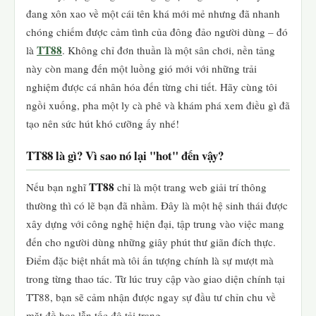
đang xôn xao về một cái tên khá mới mẻ nhưng đã nhanh
chóng chiếm được cảm tình của đông đảo người dùng – đó
TT88
là
. Không chỉ đơn thuần là một sân chơi, nền tảng
này còn mang đến một luồng gió mới với những trải
nghiệm được cá nhân hóa đến từng chi tiết. Hãy cùng tôi
ngồi xuống, pha một ly cà phê và khám phá xem điều gì đã
tạo nên sức hút khó cưỡng ấy nhé!
TT88 là gì? Vì sao nó lại "hot" đến vậy?
TT88
Nếu bạn nghĩ
chỉ là một trang web giải trí thông
thường thì có lẽ bạn đã nhầm. Đây là một hệ sinh thái được
xây dựng với công nghệ hiện đại, tập trung vào việc mang
đến cho người dùng những giây phút thư giãn đích thực.
Điểm đặc biệt nhất mà tôi ấn tượng chính là sự mượt mà
trong từng thao tác. Từ lúc truy cập vào giao diện chính tại
TT88, bạn sẽ cảm nhận được ngay sự đầu tư chỉn chu về
mặt đồ họa lẫn tốc độ tải trang.