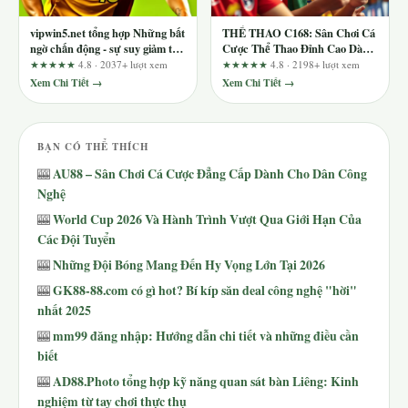
vipwin5.net tổng hợp Những bất
THỂ THAO C168: Sân Chơi Cá
ngờ chấn động - sự suy giảm thể
Cược Thể Thao Đỉnh Cao Dành
lực trong hiệp phụ tại World
Cho Dân Mê Bóng Đá
★★★★★
4.8 · 2037+ lượt xem
★★★★★
4.8 · 2198+ lượt xem
Cup 2026
Xem Chi Tiết →
Xem Chi Tiết →
BẠN CÓ THỂ THÍCH
AU88 – Sân Chơi Cá Cược Đẳng Cấp Dành Cho Dân Công
🎰
Nghệ
World Cup 2026 Và Hành Trình Vượt Qua Giới Hạn Của
🎰
Các Đội Tuyển
Những Đội Bóng Mang Đến Hy Vọng Lớn Tại 2026
🎰
GK88-88.com có gì hot? Bí kíp săn deal công nghệ "hời"
🎰
nhất 2025
mm99 đăng nhập: Hướng dẫn chi tiết và những điều cần
🎰
biết
AD88.Photo tổng hợp kỹ năng quan sát bàn Liêng: Kinh
🎰
nghiệm từ tay chơi thực thụ