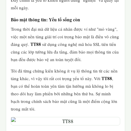
Đây chính là yếu tố khiến người dùng "nghiện" và quay lại
mỗi ngày.
Bảo mật thông tin: Yếu tố sống còn
Trong thời đại mà dữ liệu cá nhân được ví như "mỏ vàng",
việc một nền tảng giải trí coi trọng bảo mật là điều vô cùng
TT88
đáng quý.
sử dụng công nghệ mã hóa SSL tiên tiến
cùng các lớp tường lửa đa tầng, đảm bảo mọi thông tin của
bạn đều được bảo vệ an toàn tuyệt đối.
Tôi đã từng chứng kiến không ít vụ lộ thông tin từ các nền
TT88
tảng khác, vì vậy tôi rất coi trọng yếu tố này. Với
,
bạn có thể hoàn toàn yên tâm tận hưởng mà không lo bị
theo dõi hay làm phiền bởi những bên thứ ba. Sự minh
bạch trong chính sách bảo mật cũng là một điểm cộng lớn
trong mắt tôi.