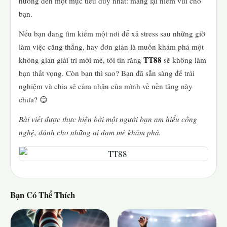
hướng đến một mục tiêu duy nhất: mang lại niềm vui cho
bạn.
Nếu bạn đang tìm kiếm một nơi để xả stress sau những giờ
làm việc căng thẳng, hay đơn giản là muốn khám phá một
TT88
không gian giải trí mới mẻ, tôi tin rằng
sẽ không làm
bạn thất vọng. Còn bạn thì sao? Bạn đã sẵn sàng để trải
nghiệm và chia sẻ cảm nhận của mình về nền tảng này
chưa? 😊
Bài viết được thực hiện bởi một người bạn am hiểu công
nghệ, dành cho những ai đam mê khám phá.
Bạn Có Thể Thích