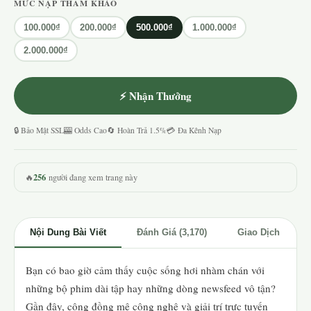
MỨC NẠP THAM KHẢO
100.000₫
200.000₫
500.000₫
1.000.000₫
2.000.000₫
⚡ Nhận Thưởng
🔒 Bảo Mật SSL
🎰 Odds Cao
🔄 Hoàn Trả 1.5%
💳 Đa Kênh Nạp
256
🔥
người đang xem trang này
Nội Dung Bài Viết
Đánh Giá (3,170)
Giao Dịch
Bạn có bao giờ cảm thấy cuộc sống hơi nhàm chán với
những bộ phim dài tập hay những dòng newsfeed vô tận?
Gần đây, cộng đồng mê công nghệ và giải trí trực tuyến