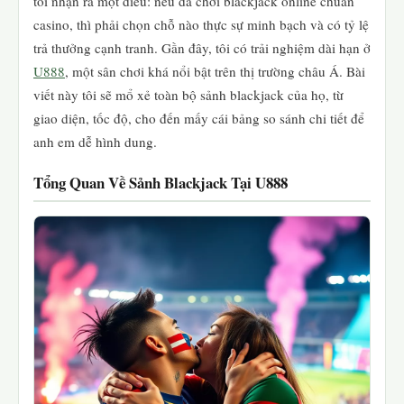
tôi nhận ra một điều: nếu đã chơi blackjack online chuẩn
casino, thì phải chọn chỗ nào thực sự minh bạch và có tỷ lệ
trả thưởng cạnh tranh. Gần đây, tôi có trải nghiệm dài hạn ở
U888
, một sân chơi khá nổi bật trên thị trường châu Á. Bài
viết này tôi sẽ mổ xẻ toàn bộ sảnh blackjack của họ, từ
giao diện, tốc độ, cho đến mấy cái bảng so sánh chi tiết để
anh em dễ hình dung.
Tổng Quan Về Sảnh Blackjack Tại U888