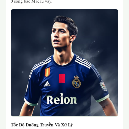
ở sòng bạc Macau vậy.
Tốc Độ Đường Truyền Và Xử Lý