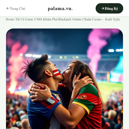
palama.vn
.
Trang Chủ
Đăng Ký
Home
›
Tất Cả Game
›
U888 Khám Phá Blackjack Online Chuẩn Casino – Kinh Nghi