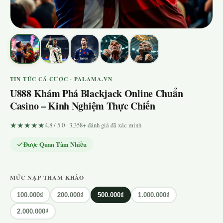
TIN TỨC CÁ CƯỢC · PALAMA.VN
U888 Khám Phá Blackjack Online Chuẩn
Casino – Kinh Nghiệm Thực Chiến
★★★★★
4.8 / 5.0 · 3,358+ đánh giá đã xác minh
Được Quan Tâm Nhiều
MỨC NẠP THAM KHẢO
100.000₫
200.000₫
500.000₫
1.000.000₫
2.000.000₫