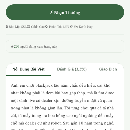
⚡ Nhận Thưởng
🔒 Bảo Mật SSL
🎰 Odds Cao
🔄 Hoàn Trả 1.5%
💳 Đa Kênh Nạp
230
🔥
người đang xem trang này
Nội Dung Bài Viết
Đánh Giá (3,358)
Giao Dịch
Anh em chơi blackjack lâu năm chắc đều hiểu, cái khó
nhất không phải là đếm bài hay gấp thếp, mà là tìm được
một sảnh live có dealer xịn, đường truyền mượt và quan
trọng nhất là không gian lận. Tôi từng chơi qua cả tá nhà
cái, từ mấy trang trả hoa hồng cao ngất ngưởng đến mấy
chỗ mà dealer cứ như robot. Sau gần 10 năm trong nghề,