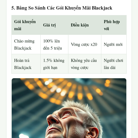
5. Bảng So Sánh Các Gói Khuyến Mãi Blackjack
Gói khuyến
Phù hợp
Giá trị
Điều kiện
mãi
với
Chào mừng
100% lên
Vòng cược x20
Người mới
Blackjack
đến 5 triệu
Hoàn trả
1.5% không
Không yêu cầu
Người chơi
Blackjack
giới hạn
vòng cược
lâu dài