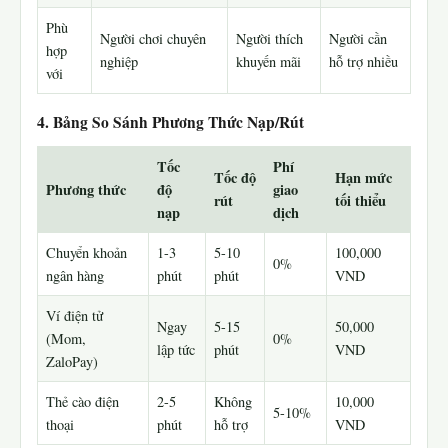
Phù
Người chơi chuyên
Người thích
Người cần
hợp
nghiệp
khuyến mãi
hỗ trợ nhiều
với
4. Bảng So Sánh Phương Thức Nạp/Rút
Tốc
Phí
Tốc độ
Hạn mức
Phương thức
độ
giao
rút
tối thiểu
nạp
dịch
Chuyển khoản
1-3
5-10
100,000
0%
ngân hàng
phút
phút
VND
Ví điện tử
Ngay
5-15
50,000
(Mom,
0%
lập tức
phút
VND
ZaloPay)
Thẻ cào điện
2-5
Không
10,000
5-10%
thoại
phút
hỗ trợ
VND