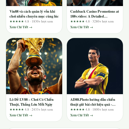
Vin88 và cách quản lý vốn khi
Cashback Casino Promotions at
chơi nhiều chuyên mục cùng lúc
188v.video: A Detailed
Breakdown by Player Type
★★★★★
4.8 · 1830+ lượt xem
★★★★★
4.8 · 3280+ lượt xem
Xem Chi Tiết →
Xem Chi Tiết →
Lô Đề LV88 – Chơi Có Chiến
AD88.Photo hướng dẫn chiến
Thuật, Thắng Lớn Mỗi Ngày
thuật giữ bài chờ hiệu quả -
Kinh nghiệm từ tay chơi 10 năm
★★★★★
4.8 · 2433+ lượt xem
★★★★★
4.8 · 1800+ lượt xem
Xem Chi Tiết →
Xem Chi Tiết →