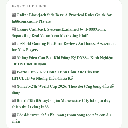
BẠN CÓ THỂ THÍCH
Online Blackjack Side Bets: A Practical Rules Guide for
🎰
tg88com.casino Players
Casino Cashback Systems Explained by fly8889.com:
🎰
Separating Real Value from Marketing Fluff
ao88.bid Gaming Platform Review: An Honest Assessment
🎰
for New Players
Những Điều Cần Biết Khi Đăng Ký DN88 – Kinh Nghiệm
🎰
Từ Tay Chơi 10 Năm
World Cup 2026: Hành Trình Cảm Xúc Của Fan
🎰
HITCLUB Và Những Điều Chưa Kể
Xoilactv24h World Cup 2026: Theo dõi từng bảng đấu dễ
🎰
dàng
Rodri điều tiết tuyến giữa Manchester City bằng tư duy
🎰
chiến thuật cùng lu88
Các đội tuyển châu Phi mang tham vọng tạo nên cơn địa
🎰
chấn