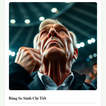
Bảng So Sánh Chi Tiết