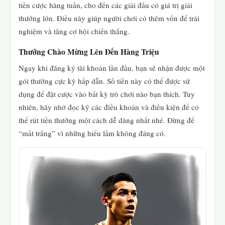
tiền cược hàng tuần, cho đến các giải đấu có giá trị giải
thưởng lớn. Điều này giúp người chơi có thêm vốn để trải
nghiệm và tăng cơ hội chiến thắng.
Thưởng Chào Mừng Lên Đến Hàng Triệu
Ngay khi đăng ký tài khoản lần đầu, bạn sẽ nhận được một
gói thưởng cực kỳ hấp dẫn. Số tiền này có thể được sử
dụng để đặt cược vào bất kỳ trò chơi nào bạn thích. Tuy
nhiên, hãy nhớ đọc kỹ các điều khoản và điều kiện để có
thể rút tiền thưởng một cách dễ dàng nhất nhé. Đừng để
“mất trắng” vì những hiểu lầm không đáng có.