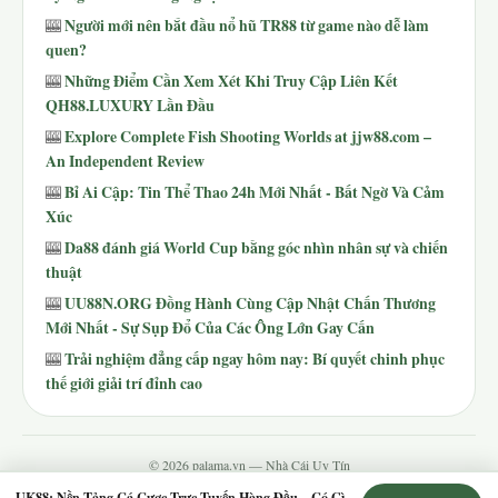
Người mới nên bắt đầu nổ hũ TR88 từ game nào dễ làm
🎰
quen?
Những Điểm Cần Xem Xét Khi Truy Cập Liên Kết
🎰
QH88.LUXURY Lần Đầu
Explore Complete Fish Shooting Worlds at jjw88.com –
🎰
An Independent Review
Bỉ Ai Cập: Tin Thể Thao 24h Mới Nhất - Bất Ngờ Và Cảm
🎰
Xúc
Da88 đánh giá World Cup bằng góc nhìn nhân sự và chiến
🎰
thuật
UU88N.ORG Đồng Hành Cùng Cập Nhật Chấn Thương
🎰
Mới Nhất - Sự Sụp Đổ Của Các Ông Lớn Gay Cấn
Trải nghiệm đẳng cấp ngay hôm nay: Bí quyết chinh phục
🎰
thế giới giải trí đỉnh cao
© 2026 palama.vn — Nhà Cái Uy Tín
Contact
·
Chính Sách Giao Dịch
·
Chính Sách Hoàn Trả
·
Chính Sách Bảo Mật
·
Điều
UK88: Nền Tảng Cá Cược Trực Tuyến Hàng Đầu – Có Gì Khiến Bạn Phải Thử?