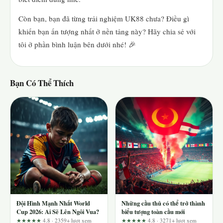
Còn bạn, bạn đã từng trải nghiệm UK88 chưa? Điều gì
khiến bạn ấn tượng nhất ở nền tảng này? Hãy chia sẻ với
tôi ở phần bình luận bên dưới nhé! 🎉
Bạn Có Thể Thích
Đội Hình Mạnh Nhất World
Những cầu thủ có thể trở thành
Cup 2026: Ai Sẽ Lên Ngôi Vua?
biểu tượng toàn cầu mới
★★★★★
4.8 · 2359+ lượt xem
★★★★★
4.8 · 3271+ lượt xem