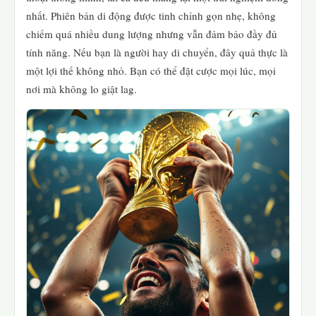
nhất. Phiên bản di động được tinh chỉnh gọn nhẹ, không
chiếm quá nhiều dung lượng nhưng vẫn đảm bảo đầy đủ
tính năng. Nếu bạn là người hay di chuyển, đây quả thực là
một lợi thế không nhỏ. Bạn có thể đặt cược mọi lúc, mọi
nơi mà không lo giật lag.