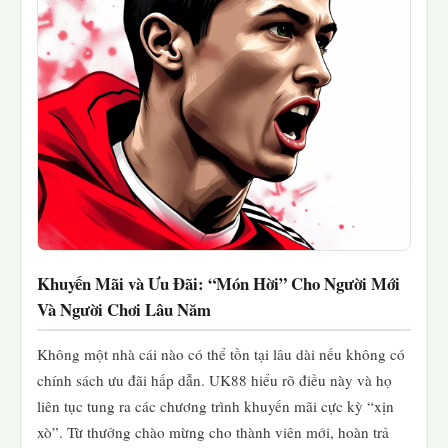
Khuyến Mãi và Ưu Đãi: “Món Hời” Cho Người Mới
Và Người Chơi Lâu Năm
Không một nhà cái nào có thể tồn tại lâu dài nếu không có
chính sách ưu đãi hấp dẫn. UK88 hiểu rõ điều này và họ
liên tục tung ra các chương trình khuyến mãi cực kỳ “xịn
xò”. Từ thưởng chào mừng cho thành viên mới, hoàn trả