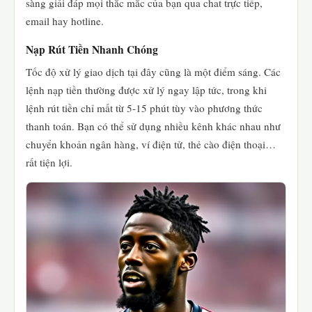
sàng giải đáp mọi thắc mắc của bạn qua chat trực tiếp,
email hay hotline.
Nạp Rút Tiền Nhanh Chóng
Tốc độ xử lý giao dịch tại đây cũng là một điểm sáng. Các
lệnh nạp tiền thường được xử lý ngay lập tức, trong khi
lệnh rút tiền chỉ mất từ 5-15 phút tùy vào phương thức
thanh toán. Bạn có thể sử dụng nhiều kênh khác nhau như
chuyển khoản ngân hàng, ví điện tử, thẻ cào điện thoại…
rất tiện lợi.