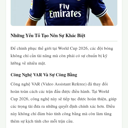
Những Yếu Tố Tạo Nên Sự Khác Biệt
Để chinh phục thế giới tại World Cup 2026, các đội bóng
không chỉ cần tài năng mà còn phải có sự chuẩn bị kỹ
lưỡng về nhiều mặt.
Công Nghệ VAR Và Sự Công Bằng
Công nghệ VAR (Video Assistant Referee) đã thay đổi
hoàn toàn cách các trận đấu được điều hành. Tại World
Cup 2026, công nghệ này sẽ tiếp tục được hoàn thiện, giúp
các trọng tài đưa ra những quyết định chính xác hơn. Điều
này không chỉ đảm bảo tính công bằng mà còn làm tăng
thêm sự kịch tính cho mỗi trận cầu.