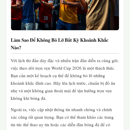
Làm Sao Để Không Bỏ Lỡ Bất Kỳ Khoảnh Khắc
Nào?
Với lịch thi đấu dày đặc và nhiều trận đấu diễn ra cùng giờ,
việc theo dõi trọn vẹn World Cup 2026 là một thách thức.
Bạn cần một kế hoạch cụ thể để không bỏ lỡ những
khoảnh khắc đỉnh cao. Hãy lên lịch trước, chuẩn bị đồ ăn
nhẹ và một không gian thoải mái để tận hưởng trọn vẹn
không khí bóng đá.
Ngoài ra, việc cập nhật thông tin nhanh chóng và chính
xác cũng rất quan trọng. Bạn có thể tham khảo các trang
tin tức thể thao uy tín hoặc các diễn đàn bóng đá để có