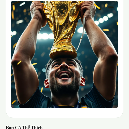
Bạn Có Thể Thích