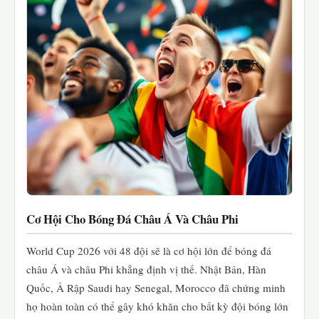
Cơ Hội Cho Bóng Đá Châu Á Và Châu Phi
World Cup 2026 với 48 đội sẽ là cơ hội lớn để bóng đá
châu Á và châu Phi khẳng định vị thế. Nhật Bản, Hàn
Quốc, Ả Rập Saudi hay Senegal, Morocco đã chứng minh
họ hoàn toàn có thể gây khó khăn cho bất kỳ đội bóng lớn