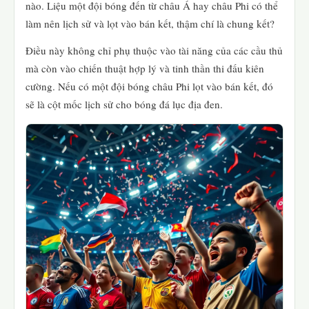
nào. Liệu một đội bóng đến từ châu Á hay châu Phi có thể
làm nên lịch sử và lọt vào bán kết, thậm chí là chung kết?
Điều này không chỉ phụ thuộc vào tài năng của các cầu thủ
mà còn vào chiến thuật hợp lý và tinh thần thi đấu kiên
cường. Nếu có một đội bóng châu Phi lọt vào bán kết, đó
sẽ là cột mốc lịch sử cho bóng đá lục địa đen.