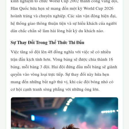
kinh nghiệm tổ chức World Cup 2002 thành công vang dội,
Hàn Quốc hứa hẹn sẽ mang đến một kỳ World Cup 2026
hoành tráng và chuyên nghiệp. Các sân vận động hiện đại,
hệ thống giao thông thuận tiện và sự hiếu khách của người
dân chắc chắn sẽ làm hài lòng bất kỳ du khách nào.
Sự Thay Đổi Trong Thể Thức Thi Đấu
Việc tăng số đội lên 48 đồng nghĩa với việc sẽ có nhiều
trận đấu kịch tính hơn. Vòng bảng sẽ được chia thành 16
bảng, mỗi bảng 3 đội. Hai đội đứng đầu mỗi bảng sẽ giành
quyền vào vòng loại trực tiếp. Sự thay đổi này hứa hẹn
mang đến những bất ngờ thú vị, khi các đội bóng nhỏ có
cơ hội cạnh tranh sòng phẳng với những ông lớn.