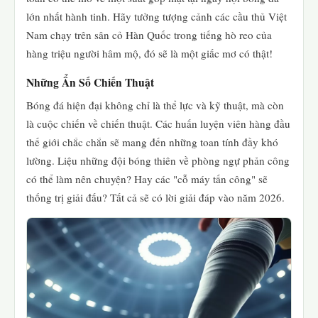
lớn nhất hành tinh. Hãy tưởng tượng cảnh các cầu thủ Việt
Nam chạy trên sân cỏ Hàn Quốc trong tiếng hò reo của
hàng triệu người hâm mộ, đó sẽ là một giấc mơ có thật!
Những Ẩn Số Chiến Thuật
Bóng đá hiện đại không chỉ là thể lực và kỹ thuật, mà còn
là cuộc chiến về chiến thuật. Các huấn luyện viên hàng đầu
thế giới chắc chắn sẽ mang đến những toan tính đầy khó
lường. Liệu những đội bóng thiên về phòng ngự phản công
có thể làm nên chuyện? Hay các "cỗ máy tấn công" sẽ
thống trị giải đấu? Tất cả sẽ có lời giải đáp vào năm 2026.