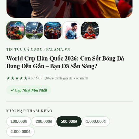
TIN TỨC CÁ CƯỢC · PALAMA.VN
World Cup Hàn Quốc 2026: Cơn Sốt Bóng Đá
Đang Đến Gần – Bạn Đã Sẵn Sàng?
★★★★★
4.8 / 5.0 · 1,842+ đánh giá đã xác minh
Cập Nhật Mới Nhất
MỨC NẠP THAM KHẢO
100.000₫
200.000₫
500.000₫
1.000.000₫
2.000.000₫