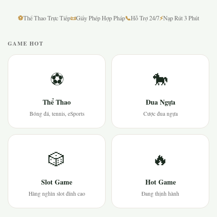
⚽
📜
📞
⚡
Thể Thao Trực Tiếp
Giấy Phép Hợp Pháp
Hỗ Trợ 24/7
Nạp Rút 3 Phút
GAME HOT
⚽
🐎
Thể Thao
Đua Ngựa
Bóng đá, tennis, eSports
Cược đua ngựa
🎲
🔥
Slot Game
Hot Game
Hàng nghìn slot đỉnh cao
Đang thịnh hành