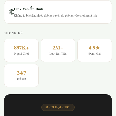
Link Vào Ổn Định
🌐
Không lo bị chặn, nhiều đường truyền dự phòng, vào chơi mượt mà.
THỐNG KÊ
897K+
2M+
4.9★
Người Chơi
Lượt Rút Tiền
Đánh Giá
24/7
Hỗ Trợ
🎯 CƠ HỘI CUỐI