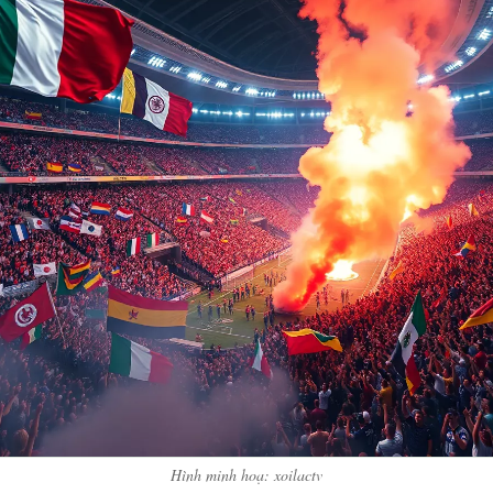
Hình minh hoạ: xoilactv