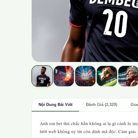
Nội Dung Bài Viết
Đánh Giá (2,329)
Gia
Anh em bet thủ chắc hẳn không ai lạ gì cảnh lọ mọ
lướt web không uy tín còn dính mã độc. Cảm giác m