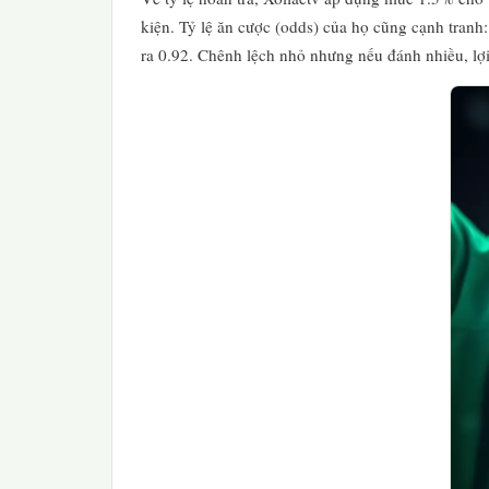
kiện. Tỷ lệ ăn cược (odds) của họ cũng cạnh tranh:
ra 0.92. Chênh lệch nhỏ nhưng nếu đánh nhiều, lợi