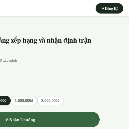
Đăng Ký
N
ảng xếp hạng và nhận định trận
 đã xác minh
000₫
1.000.000₫
2.000.000₫
⚡ Nhận Thưởng