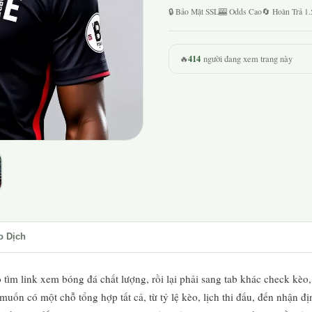
🔒 Bảo Mật SSL
🎰 Odds Cao
🔄 Hoàn Trả 1
414
🔥
người đang xem trang này
o Dịch
 tìm link xem bóng đá chất lượng, rồi lại phải sang tab khác check kèo
uốn có một chỗ tổng hợp tất cả, từ tỷ lệ kèo, lịch thi đấu, đến nhận 