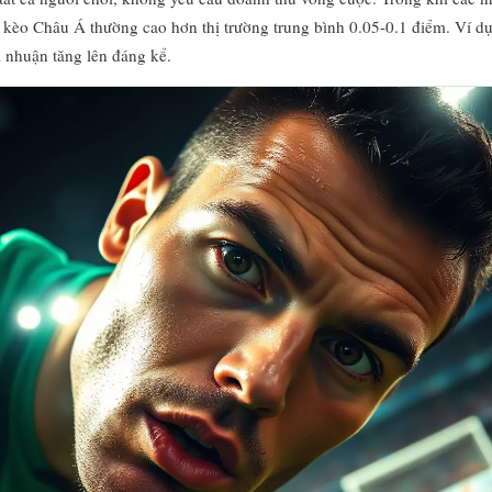
 kèo Châu Á thường cao hơn thị trường trung bình 0.05-0.1 điểm. Ví dụ, 
 nhuận tăng lên đáng kể.