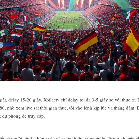
ật, delay 15-20 giây, Xoilactv chỉ delay tối đa 3-5 giây so với thực t
út 80, nhờ xem live sát thời gian thực, tôi vào lệnh kịp lúc và thắng đậ
k dự phòng để truy cập.
 tất cả người chơi, không yêu cầu doanh thu vòng cược. Trong khi các 