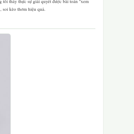
 tôi thấy thực sự giải quyết được bài toán "xem
, soi kèo thơm hiệu quả.