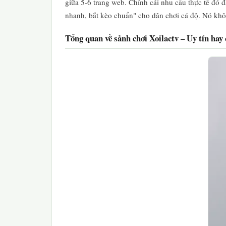
giữa 5-6 trang web. Chính cái nhu cầu thực tế đó đ
nhanh, bắt kèo chuẩn" cho dân chơi cá độ. Nó khôn
Tổng quan về sảnh chơi Xoilactv – Uy tín hay c