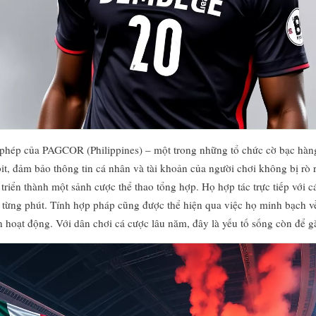
ấy phép của PAGCOR (Philippines) – một trong những tổ chức cờ bạc hà
, đảm bảo thông tin cá nhân và tài khoản của người chơi không bị rò r
triển thành một sảnh cược thể thao tổng hợp. Họ hợp tác trực tiếp với c
 từng phút. Tính hợp pháp cũng được thể hiện qua việc họ minh bạch về
n hoạt động. Với dân chơi cá cược lâu năm, đây là yếu tố sống còn để g