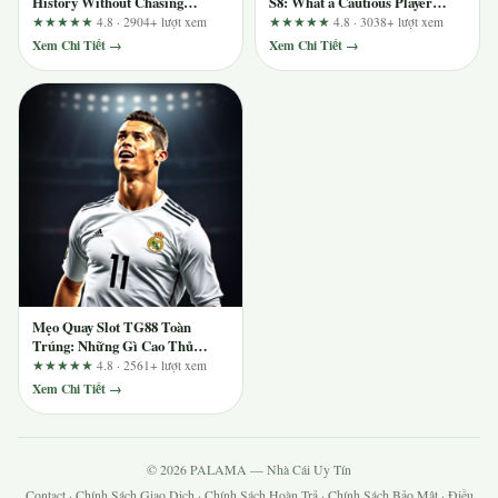
History Without Chasing
S8: What a Cautious Player
Streaks: A UX-Focused Review
Should Weigh Before Betting
★★★★★
4.8 · 2904+ lượt xem
★★★★★
4.8 · 3038+ lượt xem
of AO88
Xem Chi Tiết →
Xem Chi Tiết →
Mẹo Quay Slot TG88 Toàn
Trúng: Những Gì Cao Thủ
Thực Sự Làm Khi Vào Sân
★★★★★
4.8 · 2561+ lượt xem
Xem Chi Tiết →
© 2026 PALAMA — Nhà Cái Uy Tín
Contact
·
Chính Sách Giao Dịch
·
Chính Sách Hoàn Trả
·
Chính Sách Bảo Mật
·
Điều