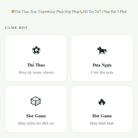
⚽
📜
📞
⚡
Thể Thao Trực Tiếp
Giấy Phép Hợp Pháp
Hỗ Trợ 24/7
Nạp Rút 3 Phút
GAME HOT
⚽
🐎
Thể Thao
Đua Ngựa
Bóng đá, tennis, eSports
Cược đua ngựa
🎲
🔥
Slot Game
Hot Game
Hàng nghìn slot đỉnh cao
Đang thịnh hành