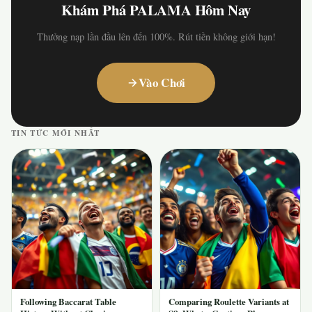
Khám Phá PALAMA Hôm Nay
Thưởng nạp lần đầu lên đến 100%. Rút tiền không giới hạn!
Vào Chơi
TIN TỨC MỚI NHẤT
Following Baccarat Table
Comparing Roulette Variants at