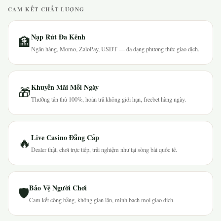
CAM KẾT CHẤT LƯỢNG
Nạp Rút Đa Kênh
🏦
Ngân hàng, Momo, ZaloPay, USDT — đa dạng phương thức giao dịch.
Khuyến Mãi Mỗi Ngày
🎁
Thưởng tân thủ 100%, hoàn trả không giới hạn, freebet hàng ngày.
Live Casino Đẳng Cấp
🔥
Dealer thật, chơi trực tiếp, trải nghiệm như tại sòng bài quốc tế.
Bảo Vệ Người Chơi
🛡
Cam kết công bằng, không gian lận, minh bạch mọi giao dịch.