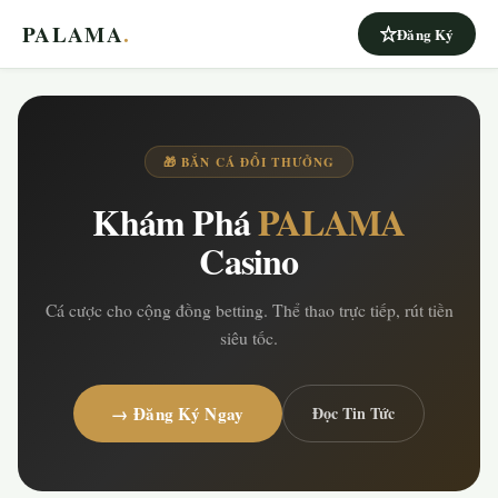
PALAMA
.
Đăng Ký
🎁 BẮN CÁ ĐỔI THƯỞNG
Khám Phá
PALAMA
Casino
Cá cược cho cộng đồng betting. Thể thao trực tiếp, rút tiền
siêu tốc.
→ Đăng Ký Ngay
Đọc Tin Tức