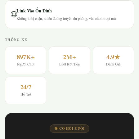
Link Vào Ổn Định
🌐
Không lo bị chặn, nhiều đường truyền dự phòng, vào chơi mượt mà.
THỐNG KÊ
897K+
2M+
4.9★
Người Chơi
Lượt Rút Tiền
Đánh Giá
24/7
Hỗ Trợ
🎯 CƠ HỘI CUỐI