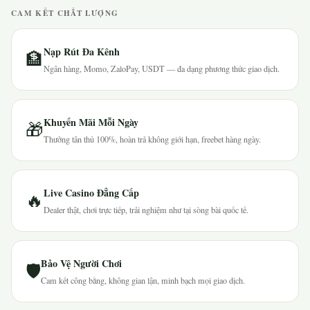
CAM KẾT CHẤT LƯỢNG
Nạp Rút Đa Kênh
🏦
Ngân hàng, Momo, ZaloPay, USDT — đa dạng phương thức giao dịch.
Khuyến Mãi Mỗi Ngày
🎁
Thưởng tân thủ 100%, hoàn trả không giới hạn, freebet hàng ngày.
Live Casino Đẳng Cấp
🔥
Dealer thật, chơi trực tiếp, trải nghiệm như tại sòng bài quốc tế.
Bảo Vệ Người Chơi
🛡
Cam kết công bằng, không gian lận, minh bạch mọi giao dịch.