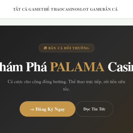
TẤT CẢ GAME
THỂ THAO
CASINO
SLOT GAME
BẮN CÁ
🎁 BẮN CÁ ĐỔI THƯỞNG
hám Phá
PALAMA
Casi
Cá cược cho cộng đồng betting. Thể thao trực tiếp, rút tiền siêu
tốc.
→ Đăng Ký Ngay
Đọc Tin Tức