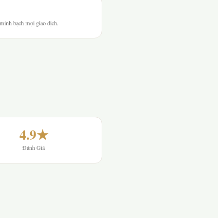
minh bạch mọi giao dịch.
4.9★
Đánh Giá