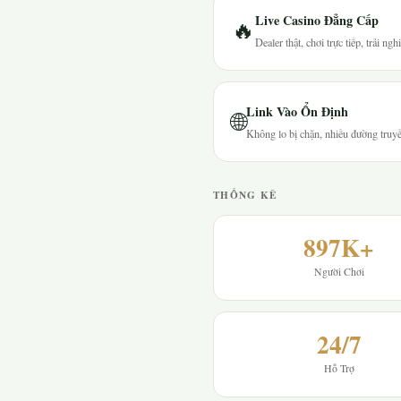
Live Casino Đẳng Cấp
🔥
Dealer thật, chơi trực tiếp, trải ng
Link Vào Ổn Định
🌐
Không lo bị chặn, nhiều đường truy
THỐNG KÊ
897K+
Người Chơi
24/7
Hỗ Trợ