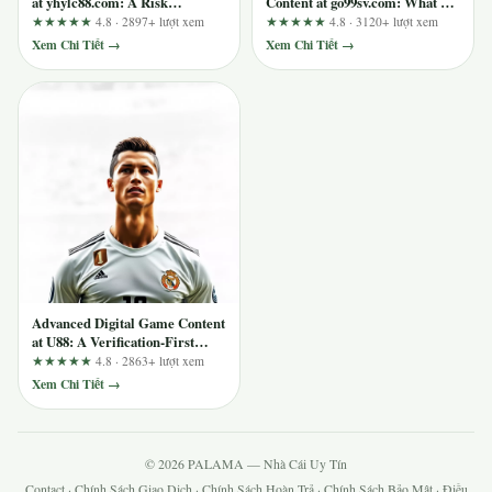
at yhylc88.com: A Risk
Content at go99sv.com: What a
Manager’s Verification
Risk Advisor Wants You to
★★★★★
4.8 · 2897+ lượt xem
★★★★★
4.8 · 3120+ lượt xem
Checklist
Verify First
Xem Chi Tiết →
Xem Chi Tiết →
Advanced Digital Game Content
at U88: A Verification-First
Review
★★★★★
4.8 · 2863+ lượt xem
Xem Chi Tiết →
© 2026 PALAMA — Nhà Cái Uy Tín
Contact
·
Chính Sách Giao Dịch
·
Chính Sách Hoàn Trả
·
Chính Sách Bảo Mật
·
Điều