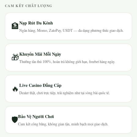
CAM KẾT CHẤT LƯỢNG
Nạp Rút Đa Kênh
🏦
Ngân hàng, Momo, ZaloPay, USDT — đa dạng phương thức giao dịch.
Khuyến Mãi Mỗi Ngày
🎁
Thưởng tân thủ 100%, hoàn trả không giới hạn, freebet hàng ngày.
Live Casino Đẳng Cấp
🔥
Dealer thật, chơi trực tiếp, trải nghiệm như tại sòng bài quốc tế.
Bảo Vệ Người Chơi
🛡
Cam kết công bằng, không gian lận, minh bạch mọi giao dịch.