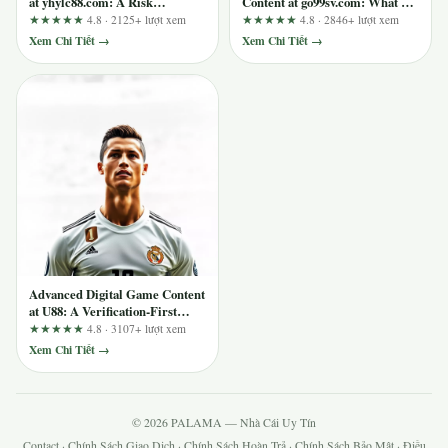
at yhylc88.com: A Risk
Content at go99sv.com: What a
Manager’s Verification
Risk Advisor Wants You to
★★★★★
4.8 · 2125+ lượt xem
★★★★★
4.8 · 2846+ lượt xem
Checklist
Verify First
Xem Chi Tiết →
Xem Chi Tiết →
Advanced Digital Game Content
at U88: A Verification-First
Review
★★★★★
4.8 · 3107+ lượt xem
Xem Chi Tiết →
© 2026 PALAMA — Nhà Cái Uy Tín
Contact
·
Chính Sách Giao Dịch
·
Chính Sách Hoàn Trả
·
Chính Sách Bảo Mật
·
Điều