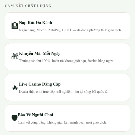
CAM KẾT CHẤT LƯỢNG
Nạp Rút Đa Kênh
🏦
Ngân hàng, Momo, ZaloPay, USDT — đa dạng phương thức giao dịch.
Khuyến Mãi Mỗi Ngày
🎁
Thưởng tân thủ 100%, hoàn trả không giới hạn, freebet hàng ngày.
Live Casino Đẳng Cấp
🔥
Dealer thật, chơi trực tiếp, trải nghiệm như tại sòng bài quốc tế.
Bảo Vệ Người Chơi
🛡
Cam kết công bằng, không gian lận, minh bạch mọi giao dịch.