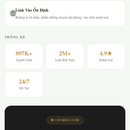
Link Vào Ổn Định
🌐
Không lo bị chặn, nhiều đường truyền dự phòng, vào chơi mượt mà.
THỐNG KÊ
897K+
2M+
4.9★
Người Chơi
Lượt Rút Tiền
Đánh Giá
24/7
Hỗ Trợ
🎯 CƠ HỘI CUỐI