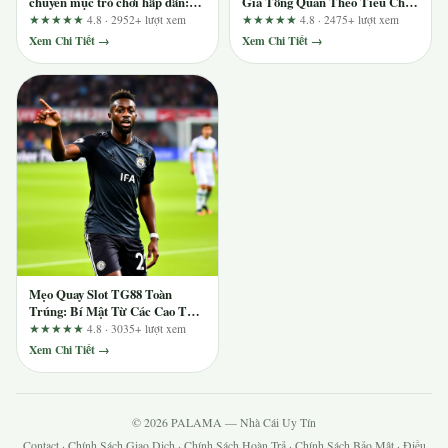
chuyên mục trò chơi hấp dẫn:
Giá Tổng Quan Theo Tiêu Chí
Phân tích luật chơi, xác suất và
Kiểm Tra Minh Bạch
★★★★★
4.8 · 2952+ lượt xem
★★★★★
4.8 · 2475+ lượt xem
quản trị vốn
Xem Chi Tiết →
Xem Chi Tiết →
Mẹo Quay Slot TG88 Toàn
Trúng: Bí Mật Từ Các Cao Thủ
– Nên Đọc Trước Khi Nạp Tiền
★★★★★
4.8 · 3035+ lượt xem
Xem Chi Tiết →
© 2026 PALAMA — Nhà Cái Uy Tín
Contact
·
Chính Sách Giao Dịch
·
Chính Sách Hoàn Trả
·
Chính Sách Bảo Mật
·
Điều