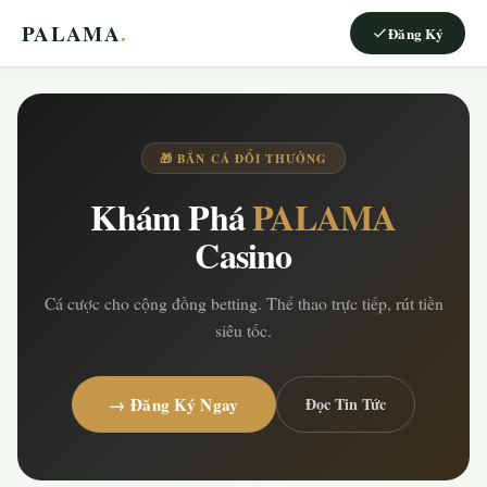
PALAMA
.
Đăng Ký
🎁 BẮN CÁ ĐỔI THƯỞNG
Khám Phá
PALAMA
Casino
Cá cược cho cộng đồng betting. Thể thao trực tiếp, rút tiền
siêu tốc.
→ Đăng Ký Ngay
Đọc Tin Tức