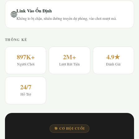
Link Vào Ổn Định
🌐
Không lo bị chặn, nhiều đường truyền dự phòng, vào chơi mượt mà.
THỐNG KÊ
897K+
2M+
4.9★
Người Chơi
Lượt Rút Tiền
Đánh Giá
24/7
Hỗ Trợ
🎯 CƠ HỘI CUỐI