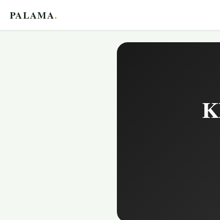
PALAMA
.
K