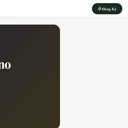
Đăng Ký
no