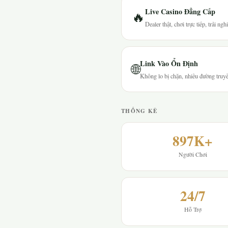
Live Casino Đẳng Cấp
🔥
Dealer thật, chơi trực tiếp, trải ng
Link Vào Ổn Định
🌐
Không lo bị chặn, nhiều đường truy
THỐNG KÊ
897K+
Người Chơi
24/7
Hỗ Trợ