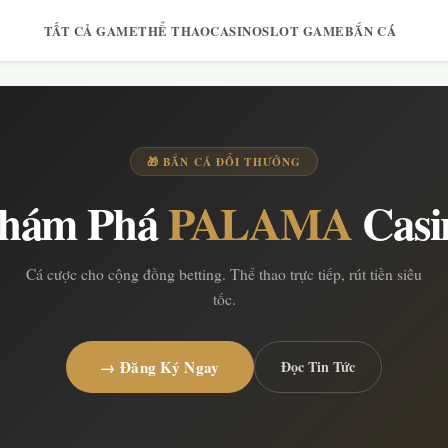
TẤT CẢ GAME
THỂ THAO
CASINO
SLOT GAME
BẮN CÁ
🎁 BẮN CÁ ĐỔI THƯỞNG
hám Phá
PALAMA
Casi
Cá cược cho cộng đồng betting. Thể thao trực tiếp, rút tiền siêu
tốc.
→ Đăng Ký Ngay
Đọc Tin Tức