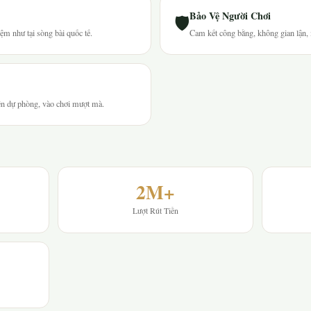
Bảo Vệ Người Chơi
🛡
hiệm như tại sòng bài quốc tế.
Cam kết công bằng, không gian lận, 
ền dự phòng, vào chơi mượt mà.
2M+
Lượt Rút Tiền