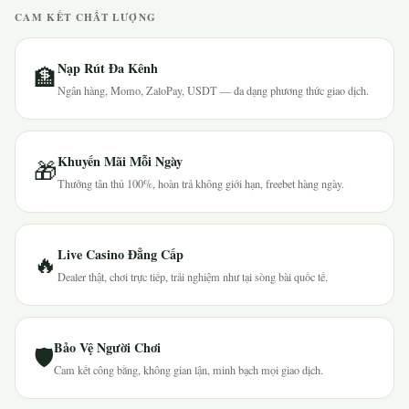
CAM KẾT CHẤT LƯỢNG
Nạp Rút Đa Kênh
🏦
Ngân hàng, Momo, ZaloPay, USDT — đa dạng phương thức giao dịch.
Khuyến Mãi Mỗi Ngày
🎁
Thưởng tân thủ 100%, hoàn trả không giới hạn, freebet hàng ngày.
Live Casino Đẳng Cấp
🔥
Dealer thật, chơi trực tiếp, trải nghiệm như tại sòng bài quốc tế.
Bảo Vệ Người Chơi
🛡
Cam kết công bằng, không gian lận, minh bạch mọi giao dịch.