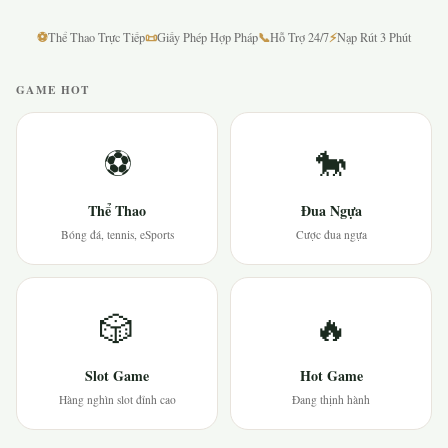
⚽
📜
📞
⚡
Thể Thao Trực Tiếp
Giấy Phép Hợp Pháp
Hỗ Trợ 24/7
Nạp Rút 3 Phút
GAME HOT
⚽
🐎
Thể Thao
Đua Ngựa
Bóng đá, tennis, eSports
Cược đua ngựa
🎲
🔥
Slot Game
Hot Game
Hàng nghìn slot đỉnh cao
Đang thịnh hành