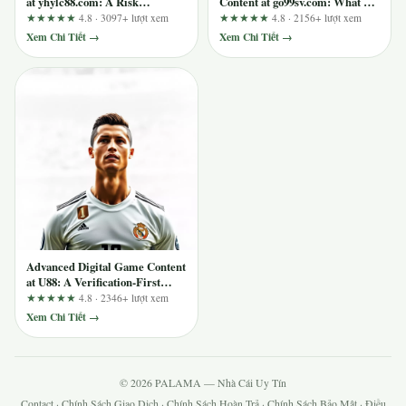
at yhylc88.com: A Risk
Content at go99sv.com: What a
Manager’s Verification
Risk Advisor Wants You to
★★★★★
4.8 · 3097+ lượt xem
★★★★★
4.8 · 2156+ lượt xem
Checklist
Verify First
Xem Chi Tiết →
Xem Chi Tiết →
Advanced Digital Game Content
at U88: A Verification-First
Review
★★★★★
4.8 · 2346+ lượt xem
Xem Chi Tiết →
© 2026 PALAMA — Nhà Cái Uy Tín
Contact
·
Chính Sách Giao Dịch
·
Chính Sách Hoàn Trả
·
Chính Sách Bảo Mật
·
Điều