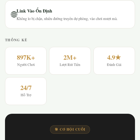
Link Vào Ổn Định
🌐
Không lo bị chặn, nhiều đường truyền dự phòng, vào chơi mượt mà.
THỐNG KÊ
897K+
2M+
4.9★
Người Chơi
Lượt Rút Tiền
Đánh Giá
24/7
Hỗ Trợ
🎯 CƠ HỘI CUỐI