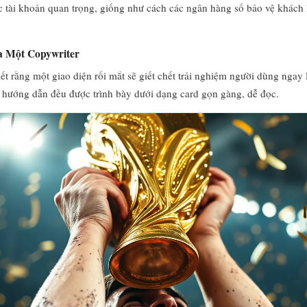
c tài khoản quan trọng, giống như cách các ngân hàng số bảo vệ khách
a Một Copywriter
iết rằng một giao diện rối mắt sẽ giết chết trải nghiệm người dùng ngay l
, hướng dẫn đều được trình bày dưới dạng card gọn gàng, dễ đọc.