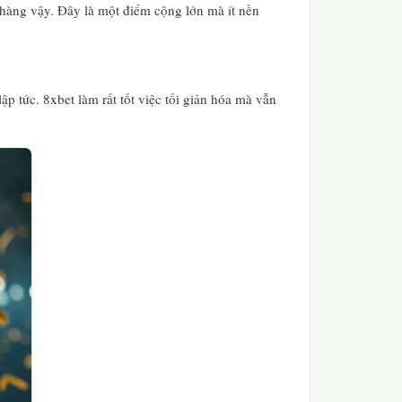
 hàng vậy. Đây là một điểm cộng lớn mà ít nền
ập tức. 8xbet làm rất tốt việc tối giản hóa mà vẫn