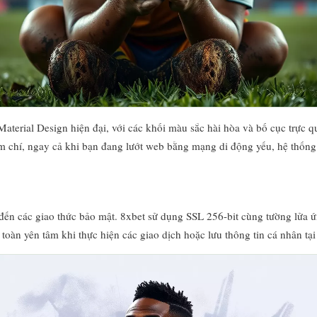
 Material Design hiện đại, với các khối màu sắc hài hòa và bố cục trực
m chí, ngay cả khi bạn đang lướt web bằng mạng di động yếu, hệ thống
ý đến các giao thức bảo mật. 8xbet sử dụng SSL 256-bit cùng tường lửa
oàn yên tâm khi thực hiện các giao dịch hoặc lưu thông tin cá nhân tại