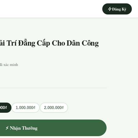
Đăng Ký
N
iải Trí Đẳng Cấp Cho Dân Công
 đã xác minh
000₫
1.000.000₫
2.000.000₫
⚡ Nhận Thưởng