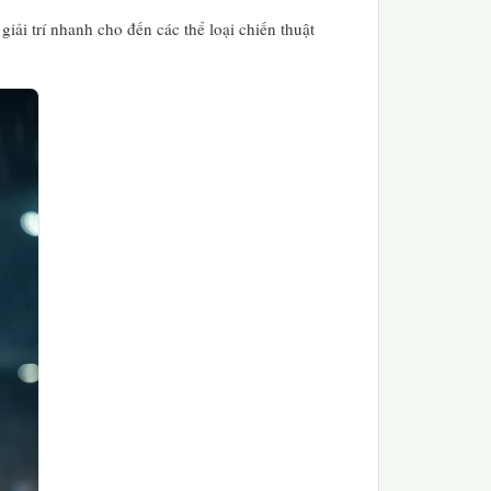
ải trí nhanh cho đến các thể loại chiến thuật