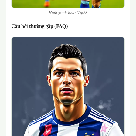
Hình minh hoạ: Vin88
Câu hỏi thường gặp (FAQ)