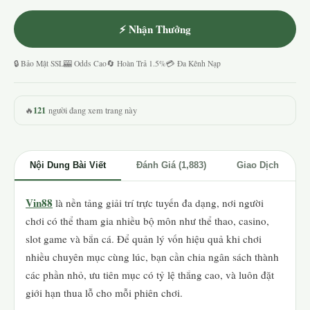
⚡ Nhận Thưởng
🔒 Bảo Mật SSL
🎰 Odds Cao
🔄 Hoàn Trả 1.5%
💳 Đa Kênh Nạp
121
🔥
người đang xem trang này
Nội Dung Bài Viết
Đánh Giá (1,883)
Giao Dịch
Vin88
là nền tảng giải trí trực tuyến đa dạng, nơi người
chơi có thể tham gia nhiều bộ môn như thể thao, casino,
slot game và bắn cá. Để quản lý vốn hiệu quả khi chơi
nhiều chuyên mục cùng lúc, bạn cần chia ngân sách thành
các phần nhỏ, ưu tiên mục có tỷ lệ thắng cao, và luôn đặt
giới hạn thua lỗ cho mỗi phiên chơi.