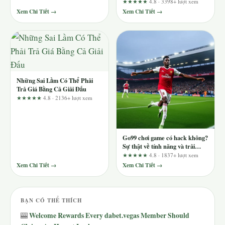
thực tế từ một người trong cuộc
★★★★★
4.8 · 3398+ lượt xem
Xem Chi Tiết →
Xem Chi Tiết →
Những Sai Lầm Có Thể Phải
Trả Giá Bằng Cả Giải Đấu
★★★★★
4.8 · 2136+ lượt xem
Go99 chơi game có hack không?
Sự thật về tính năng và trải
nghiệm người dùng
★★★★★
4.8 · 1837+ lượt xem
Xem Chi Tiết →
Xem Chi Tiết →
BẠN CÓ THỂ THÍCH
Welcome Rewards Every dabet.vegas Member Should
🎰