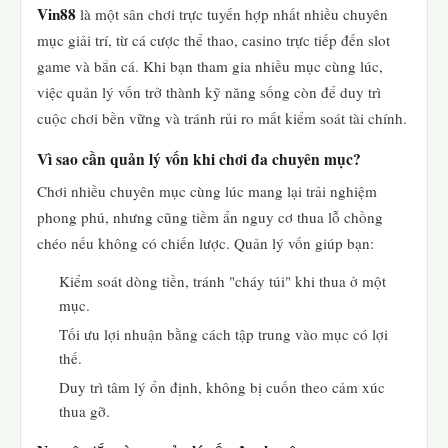
Vin88
là một sân chơi trực tuyến hợp nhất nhiều chuyên
mục giải trí, từ cá cược thể thao, casino trực tiếp đến slot
game và bắn cá. Khi bạn tham gia nhiều mục cùng lúc,
việc quản lý vốn trở thành kỹ năng sống còn để duy trì
cuộc chơi bền vững và tránh rủi ro mất kiểm soát tài chính.
Vì sao cần quản lý vốn khi chơi đa chuyên mục?
Chơi nhiều chuyên mục cùng lúc mang lại trải nghiệm
phong phú, nhưng cũng tiềm ẩn nguy cơ thua lỗ chồng
chéo nếu không có chiến lược. Quản lý vốn giúp bạn:
Kiểm soát dòng tiền, tránh "cháy túi" khi thua ở một
mục.
Tối ưu lợi nhuận bằng cách tập trung vào mục có lợi
thế.
Duy trì tâm lý ổn định, không bị cuốn theo cảm xúc
thua gỡ.