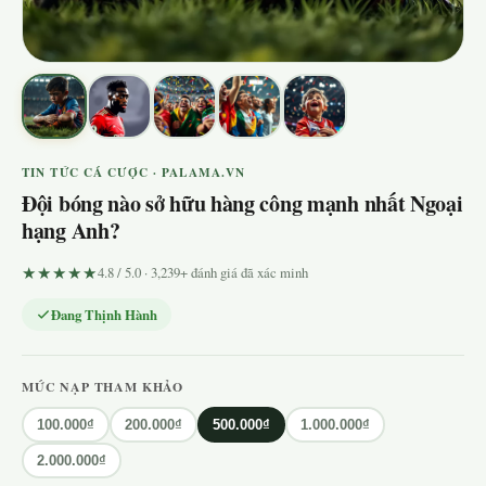
TIN TỨC CÁ CƯỢC · PALAMA.VN
Đội bóng nào sở hữu hàng công mạnh nhất Ngoại
hạng Anh?
★★★★★
4.8 / 5.0 · 3,239+ đánh giá đã xác minh
Đang Thịnh Hành
MỨC NẠP THAM KHẢO
100.000₫
200.000₫
500.000₫
1.000.000₫
2.000.000₫