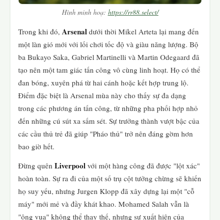
Hình minh hoạ:
https://rr88.select/
Arsenal
Trong khi đó,
dưới thời Mikel Arteta lại mang đến
một làn gió mới với lối chơi tốc độ và giàu năng lượng. Bộ
ba Bukayo Saka, Gabriel Martinelli và Martin Odegaard đã
tạo nên một tam giác tấn công vô cùng linh hoạt. Họ có thể
đan bóng, xuyên phá từ hai cánh hoặc kết hợp trung lộ.
Điểm đặc biệt là Arsenal mùa này cho thấy sự đa dạng
trong các phương án tấn công, từ những pha phối hợp nhỏ
đến những cú sút xa sấm sét. Sự trưởng thành vượt bậc của
các cầu thủ trẻ đã giúp "Pháo thủ" trở nên đáng gờm hơn
bao giờ hết.
Liverpool
Đừng quên
với một hàng công đã được "lột xác"
hoàn toàn. Sự ra đi của một số trụ cột tưởng chừng sẽ khiến
họ suy yếu, nhưng Jurgen Klopp đã xây dựng lại một "cỗ
máy" mới mẻ và đầy khát khao. Mohamed Salah vẫn là
"ông vua" không thể thay thế, nhưng sự xuất hiện của