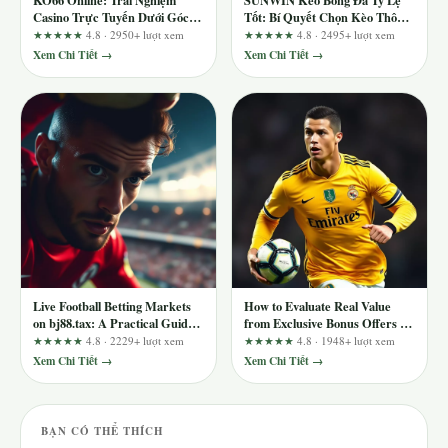
KO66 Online: Trải Nghiệm
SUNWIN Kèo Bóng Đá Tỷ Lệ
Casino Trực Tuyến Dưới Góc
Tốt: Bí Quyết Chọn Kèo Thông
Nhìn Của Một Người Mới
Minh
★★★★★
4.8 · 2950+ lượt xem
★★★★★
4.8 · 2495+ lượt xem
Xem Chi Tiết →
Xem Chi Tiết →
Live Football Betting Markets
How to Evaluate Real Value
on bj88.tax: A Practical Guide
from Exclusive Bonus Offers at
for New Bettors
ad88.app
★★★★★
4.8 · 2229+ lượt xem
★★★★★
4.8 · 1948+ lượt xem
Xem Chi Tiết →
Xem Chi Tiết →
BẠN CÓ THỂ THÍCH