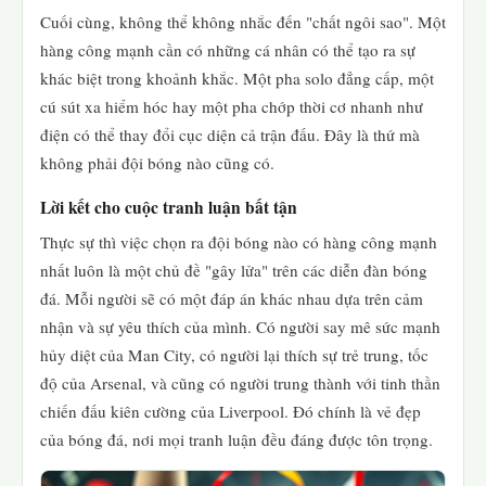
Cuối cùng, không thể không nhắc đến "chất ngôi sao". Một
hàng công mạnh cần có những cá nhân có thể tạo ra sự
khác biệt trong khoảnh khắc. Một pha solo đẳng cấp, một
cú sút xa hiểm hóc hay một pha chớp thời cơ nhanh như
điện có thể thay đổi cục diện cả trận đấu. Đây là thứ mà
không phải đội bóng nào cũng có.
Lời kết cho cuộc tranh luận bất tận
Thực sự thì việc chọn ra đội bóng nào có hàng công mạnh
nhất luôn là một chủ đề "gây lửa" trên các diễn đàn bóng
đá. Mỗi người sẽ có một đáp án khác nhau dựa trên cảm
nhận và sự yêu thích của mình. Có người say mê sức mạnh
hủy diệt của Man City, có người lại thích sự trẻ trung, tốc
độ của Arsenal, và cũng có người trung thành với tinh thần
chiến đấu kiên cường của Liverpool. Đó chính là vẻ đẹp
của bóng đá, nơi mọi tranh luận đều đáng được tôn trọng.