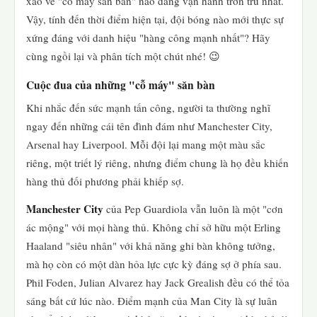
xao về "cỗ máy săn bàn" nào đang vận hành trơn tru nhất.
Vậy, tính đến thời điểm hiện tại, đội bóng nào mới thực sự
xứng đáng với danh hiệu "hàng công mạnh nhất"? Hãy
cùng ngồi lại và phân tích một chút nhé! 😉
Cuộc đua của những "cỗ máy" săn bàn
Khi nhắc đến sức mạnh tấn công, người ta thường nghĩ
ngay đến những cái tên đình đám như Manchester City,
Arsenal hay Liverpool. Mỗi đội lại mang một màu sắc
riêng, một triết lý riêng, nhưng điểm chung là họ đều khiến
hàng thủ đối phương phải khiếp sợ.
Manchester City
của Pep Guardiola vẫn luôn là một "cơn
ác mộng" với mọi hàng thủ. Không chỉ sở hữu một Erling
Haaland "siêu nhân" với khả năng ghi bàn không tưởng,
mà họ còn có một dàn hỏa lực cực kỳ đáng sợ ở phía sau.
Phil Foden, Julian Alvarez hay Jack Grealish đều có thể tỏa
sáng bất cứ lúc nào. Điểm mạnh của Man City là sự luân