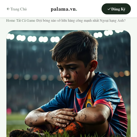
palama.vn
.
Trang Chủ
Đăng Ký
Home
›
Tất Cả Game
›
Đội bóng nào sở hữu hàng công mạnh nhất Ngoại hạng Anh?