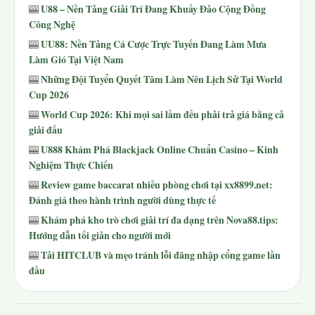
U88 – Nền Tảng Giải Trí Đang Khuấy Đảo Cộng Đồng
🎰
Công Nghệ
UU88: Nền Tảng Cá Cược Trực Tuyến Đang Làm Mưa
🎰
Làm Gió Tại Việt Nam
Những Đội Tuyển Quyết Tâm Làm Nên Lịch Sử Tại World
🎰
Cup 2026
World Cup 2026: Khi mọi sai lầm đều phải trả giá bằng cả
🎰
giải đấu
U888 Khám Phá Blackjack Online Chuẩn Casino – Kinh
🎰
Nghiệm Thực Chiến
Review game baccarat nhiều phòng chơi tại xx8899.net:
🎰
Đánh giá theo hành trình người dùng thực tế
Khám phá kho trò chơi giải trí đa dạng trên Nova88.tips:
🎰
Hướng dẫn tối giản cho người mới
Tải HITCLUB và mẹo tránh lỗi đăng nhập cổng game lần
🎰
đầu