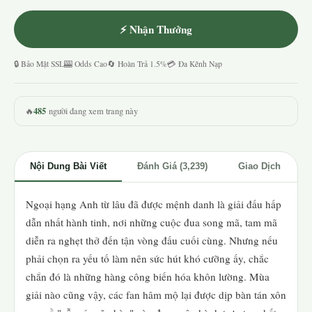
⚡ Nhận Thưởng
🔒 Bảo Mật SSL
🎰 Odds Cao
🔄 Hoàn Trả 1.5%
💳 Đa Kênh Nạp
485
🔥
người đang xem trang này
Nội Dung Bài Viết
Đánh Giá (3,239)
Giao Dịch
Ngoại hạng Anh từ lâu đã được mệnh danh là giải đấu hấp
dẫn nhất hành tinh, nơi những cuộc đua song mã, tam mã
diễn ra nghẹt thở đến tận vòng đấu cuối cùng. Nhưng nếu
phải chọn ra yếu tố làm nên sức hút khó cưỡng ấy, chắc
chắn đó là những hàng công biến hóa khôn lường. Mùa
giải nào cũng vậy, các fan hâm mộ lại được dịp bàn tán xôn