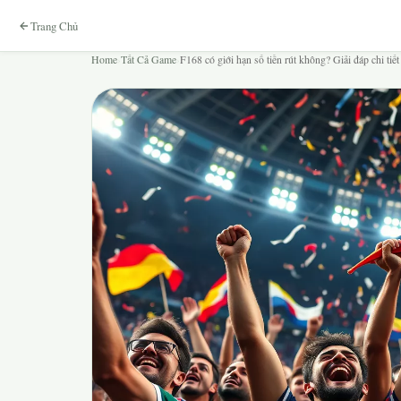
Trang Chủ
Home
›
Tất Cả Game
›
F168 có giới hạn số tiền rút không? Giải đáp chi tiết