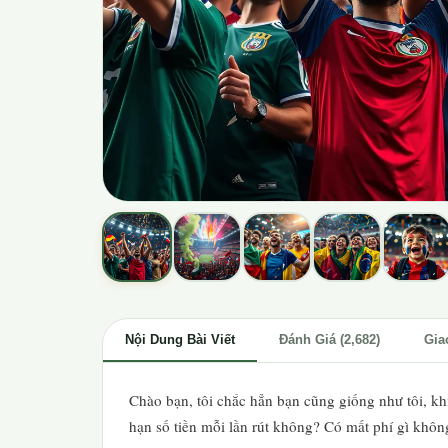
Nội Dung Bài Viết
Đánh Giá (2,682)
Gia
Chào bạn, tôi chắc hẳn bạn cũng giống như tôi, khi 
hạn số tiền mỗi lần rút không? Có mất phí gì không?