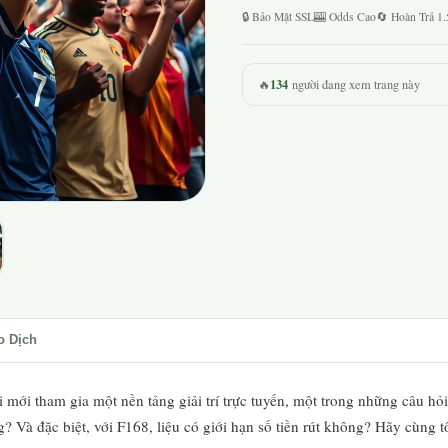
🔒 Bảo Mật SSL
🎰 Odds Cao
🔄 Hoàn Trả 1
134
🔥
người đang xem trang này
o Dịch
mới tham gia một nền tảng giải trí trực tuyến, một trong những câu hỏi đ
 Và đặc biệt, với F168, liệu có giới hạn số tiền rút không? Hãy cùng tôi 