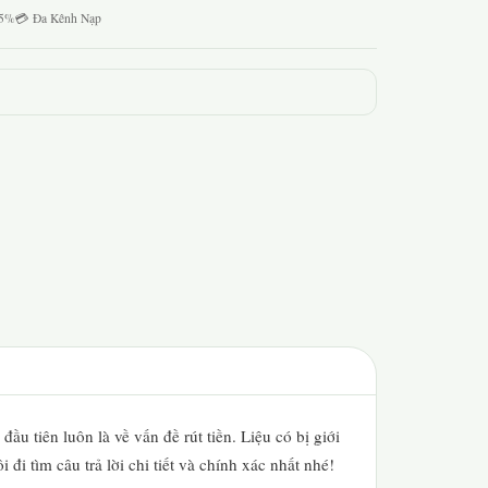
.5%
💳 Đa Kênh Nạp
ầu tiên luôn là về vấn đề rút tiền. Liệu có bị giới
đi tìm câu trả lời chi tiết và chính xác nhất nhé!