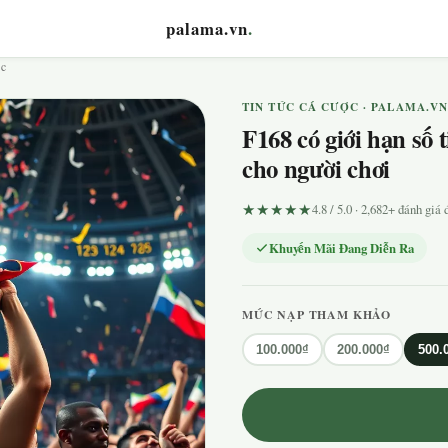
palama.vn
.
 c
TIN TỨC CÁ CƯỢC · PALAMA.V
F168 có giới hạn số 
cho người chơi
★★★★★
4.8 / 5.0 · 2,682+ đánh giá
Khuyến Mãi Đang Diễn Ra
MỨC NẠP THAM KHẢO
100.000₫
200.000₫
500.