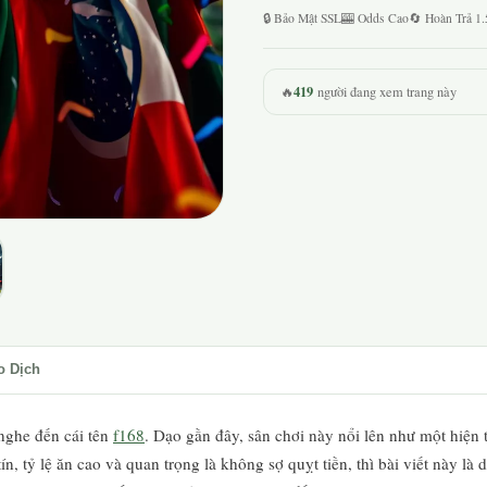
🔒 Bảo Mật SSL
🎰 Odds Cao
🔄 Hoàn Trả 1
419
🔥
người đang xem trang này
o Dịch
nghe đến cái tên
f168
. Dạo gần đây, sân chơi này nổi lên như một hiện 
n, tỷ lệ ăn cao và quan trọng là không sợ quỵt tiền, thì bài viết này l