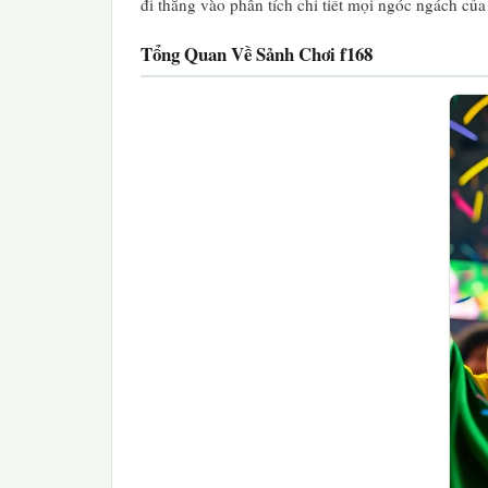
đi thẳng vào phân tích chi tiết mọi ngóc ngách của
Tổng Quan Về Sảnh Chơi f168