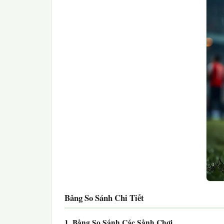
Bảng So Sánh Chi Tiết
1. Bảng So Sánh Các Sảnh Chơi