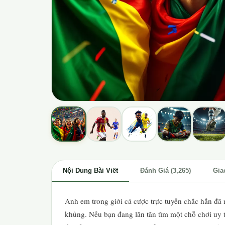
Nội Dung Bài Viết
Đánh Giá (3,265)
Gia
Anh em trong giới cá cược trực tuyến chắc hẳn đã 
khủng. Nếu bạn đang lăn tăn tìm một chỗ chơi uy tí