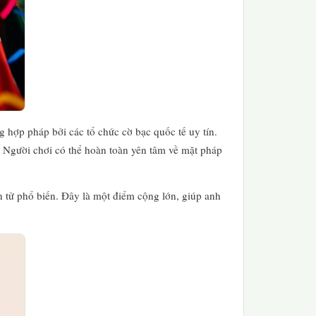
 hợp pháp bởi các tổ chức cờ bạc quốc tế uy tín.
. Người chơi có thể hoàn toàn yên tâm về mặt pháp
ện tử phổ biến. Đây là một điểm cộng lớn, giúp anh