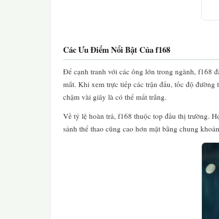
Các Ưu Điểm Nổi Bật Của f168
Để cạnh tranh với các ông lớn trong ngành, f168 đ
mắt. Khi xem trực tiếp các trận đấu, tốc độ đường 
chậm vài giây là có thể mất trắng.
Về tỷ lệ hoàn trả, f168 thuộc top đầu thị trường. 
sảnh thể thao cũng cao hơn mặt bằng chung khoản