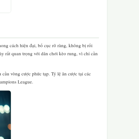
ong cách hiện đại, bố cục rõ ràng, không bị rối
y rất quan trọng với dân chơi kèo rung, vì chỉ cần
u cầu vòng cược phức tạp. Tỷ lệ ăn cược tại các
Champions League.