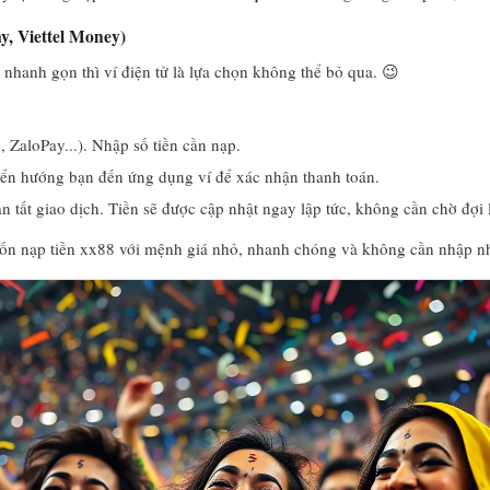
, Viettel Money)
 nhanh gọn thì ví điện tử là lựa chọn không thể bỏ qua. 😉
ZaloPay...). Nhập số tiền cần nạp.
n hướng bạn đến ứng dụng ví để xác nhận thanh toán.
tất giao dịch. Tiền sẽ được cập nhật ngay lập tức, không cần chờ đợi 
n nạp tiền xx88 với mệnh giá nhỏ, nhanh chóng và không cần nhập nhi