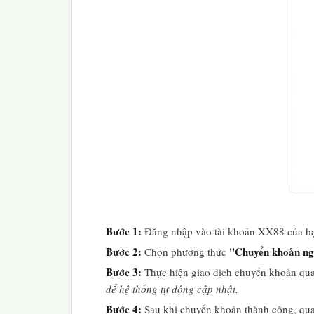
Bước 1:
Đăng nhập vào tài khoản XX88 của bạ
Bước 2:
"Chuyển khoản ng
Chọn phương thức
Bước 3:
Thực hiện giao dịch chuyển khoản qua
để hệ thống tự động cập nhật.
Bước 4:
Sau khi chuyển khoản thành công, quay