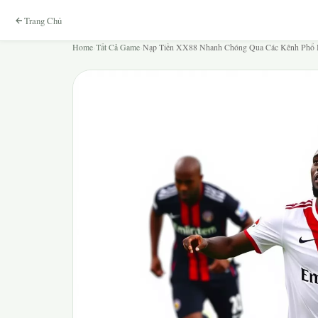
Trang Chủ
Home
›
Tất Cả Game
›
Nạp Tiền XX88 Nhanh Chóng Qua Các Kênh Phổ B