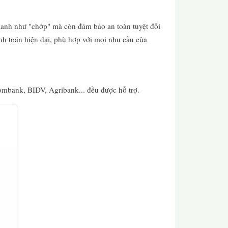
nhanh như "chớp" mà còn đảm bảo an toàn tuyệt đối
nh toán hiện đại, phù hợp với mọi nhu cầu của
ombank, BIDV, Agribank... đều được hỗ trợ.