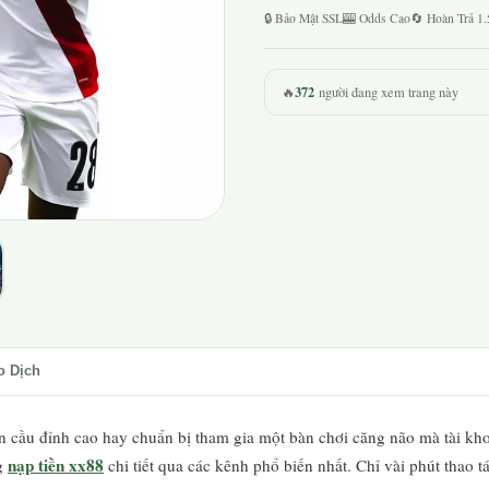
🔒 Bảo Mật SSL
🎰 Odds Cao
🔄 Hoàn Trả 1
372
🔥
người đang xem trang này
o Dịch
n cầu đỉnh cao hay chuẩn bị tham gia một bàn chơi căng não mà tài khoản
nạp tiền xx88
ng
chi tiết qua các kênh phổ biến nhất. Chỉ vài phút thao tá