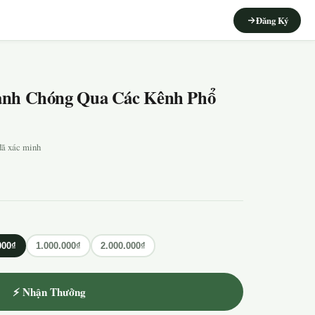
Đăng Ký
N
anh Chóng Qua Các Kênh Phổ
 đã xác minh
000₫
1.000.000₫
2.000.000₫
⚡ Nhận Thưởng