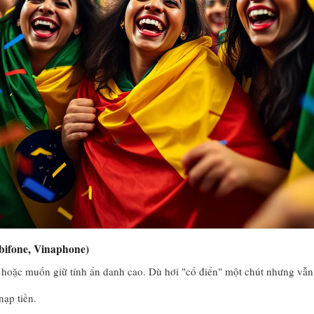
bifone, Vinaphone)
oặc muốn giữ tính ẩn danh cao. Dù hơi "cổ điển" một chút nhưng vẫn 
nạp tiền.