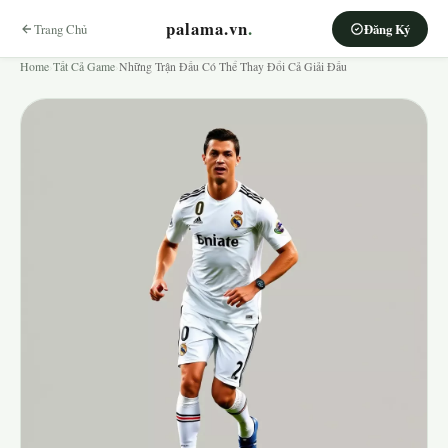
palama.vn
.
Trang Chủ
Đăng Ký
Home
›
Tất Cả Game
›
Những Trận Đấu Có Thể Thay Đổi Cả Giải Đấu