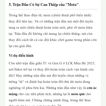
5. Trận Đấu Có Sự Can Thiệp của "Meta"
Trong thể thao điện tử, meta (chiến thuật phổ biến nhất)
thay đổi liên tục. Và có những trận đấu mà một đội tuyển
tung ra một chiến thuật hoàn toàn mới, phá vỡ meta hiện
tại. Trận đấu đó không chỉ mang lại chiến thắng, mà còn
thay đổi cách tất cả các đội khác chơi game trong phần còn
lại của giải đấu.
Ví dụ điển hình
Còn nhớ trận đấu giữa T1 và Gen.G ở LCK Mùa Hè 2023,
nơi Faker trở lại và thay đổi hoàn toàn cách vận hành của
đội? Hay những trận đấu mà đội tuyển chọn những vị
tướng "tủ" và đánh bại hoàn toàn đối thủ dù meta đang
cơn ác
nghiêng về phía bên kia. Những trận đấu như vậy là
mộng
món quà
cho các nhà phân tích, nhưng lại là
cho
người hâm mộ. Chúng chứng minh rằng, trong thể thao