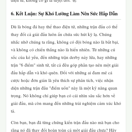
điện tử, không có gì là tuyệt đối. 🚀
6. Kết Luận: Sự Khó Lường Làm Nên Sức Hấp Dẫn
Dù là bóng đá hay thể thao điện tử, những trận đấu có thể
thay đổi cả giải đấu luôn ẩn chứa sức hút kỳ lạ. Chúng
nhắc nhở chúng ta rằng, không có đội bóng nào là bất bại,
và không có chiến thắng nào là hiển nhiên. Từ những cú
sốc của kẻ yếu, đến những trận derby nảy lửa, hay những
trận "6 điểm" sinh tử, tất cả đều góp phần tạo nên một giải
đấu hấp dẫn và khó quên. Đối với những ai đam mê cá
cược hoặc đơn giản là yêu thích sự phân tích, việc nhận
diện những trận đấu "điểm uốn" này là một kỹ năng quan
trọng. Nó không chỉ giúp bạn có cái nhìn sâu sắc hơn về
giải đấu, mà còn mang đến những trải nghiệm cảm xúc khó
tả.
Còn bạn, bạn đã từng chứng kiến trận đấu nào mà bạn cho
rằng nó đã thay đổi hoàn toàn cả một giải đấu chưa? Hãy