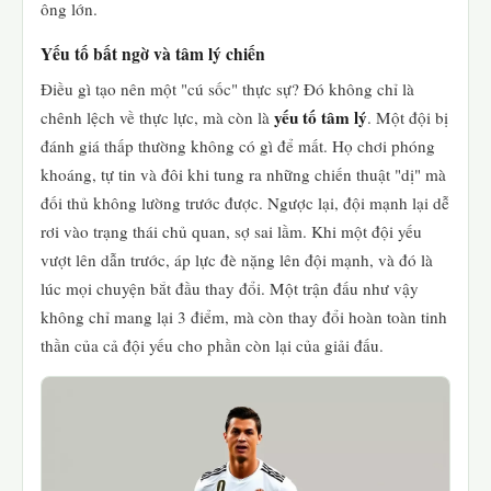
ông lớn.
Yếu tố bất ngờ và tâm lý chiến
Điều gì tạo nên một "cú sốc" thực sự? Đó không chỉ là
yếu tố tâm lý
chênh lệch về thực lực, mà còn là
. Một đội bị
đánh giá thấp thường không có gì để mất. Họ chơi phóng
khoáng, tự tin và đôi khi tung ra những chiến thuật "dị" mà
đối thủ không lường trước được. Ngược lại, đội mạnh lại dễ
rơi vào trạng thái chủ quan, sợ sai lầm. Khi một đội yếu
vượt lên dẫn trước, áp lực đè nặng lên đội mạnh, và đó là
lúc mọi chuyện bắt đầu thay đổi. Một trận đấu như vậy
không chỉ mang lại 3 điểm, mà còn thay đổi hoàn toàn tinh
thần của cả đội yếu cho phần còn lại của giải đấu.