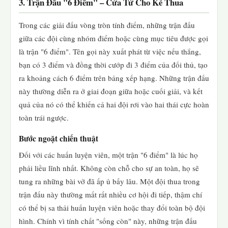
3. Trận Đấu "6 Điểm" – Cửa Tử Cho Kẻ Thua
Trong các giải đấu vòng tròn tính điểm, những trận đấu
giữa các đội cùng nhóm điểm hoặc cùng mục tiêu được gọi
là trận "6 điểm". Tên gọi này xuất phát từ việc nếu thắng,
bạn có 3 điểm và đồng thời cướp đi 3 điểm của đối thủ, tạo
ra khoảng cách 6 điểm trên bảng xếp hạng. Những trận đấu
này thường diễn ra ở giai đoạn giữa hoặc cuối giải, và kết
quả của nó có thể khiến cả hai đội rơi vào hai thái cực hoàn
toàn trái ngược.
Bước ngoặt chiến thuật
Đối với các huấn luyện viên, một trận "6 điểm" là lúc họ
phải liều lĩnh nhất. Không còn chỗ cho sự an toàn, họ sẽ
tung ra những bài vở đã ấp ủ bấy lâu. Một đội thua trong
trận đấu này thường mất rất nhiều cơ hội đi tiếp, thậm chí
có thể bị sa thải huấn luyện viên hoặc thay đổi toàn bộ đội
hình. Chính vì tính chất "sống còn" này, những trận đấu