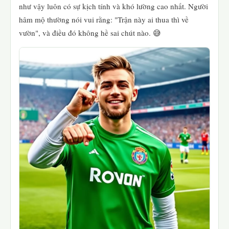
như vậy luôn có sự kịch tính và khó lường cao nhất. Người
hâm mộ thường nói vui rằng: "Trận này ai thua thì về
vườn", và điều đó không hề sai chút nào. 😅