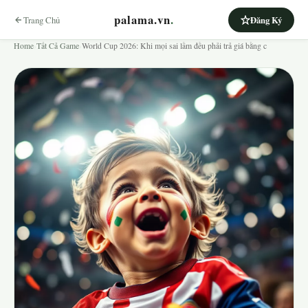
palama.vn
.
Trang Chủ
Đăng Ký
Home
›
Tất Cả Game
›
World Cup 2026: Khi mọi sai lầm đều phải trả giá bằng c