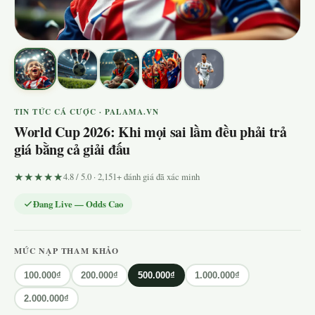
TIN TỨC CÁ CƯỢC · PALAMA.VN
World Cup 2026: Khi mọi sai lầm đều phải trả
giá bằng cả giải đấu
★★★★★
4.8 / 5.0 · 2,151+ đánh giá đã xác minh
Đang Live — Odds Cao
MỨC NẠP THAM KHẢO
100.000₫
200.000₫
500.000₫
1.000.000₫
2.000.000₫