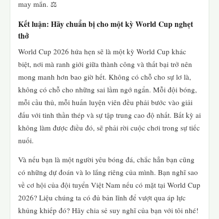
may mắn. ⚖️
Kết luận: Hãy chuẩn bị cho một kỳ World Cup nghẹt
thở
World Cup 2026 hứa hẹn sẽ là một kỳ World Cup khác
biệt, nơi mà ranh giới giữa thành công và thất bại trở nên
mong manh hơn bao giờ hết. Không có chỗ cho sự lơ là,
không có chỗ cho những sai lầm ngớ ngẩn. Mỗi đội bóng,
mỗi cầu thủ, mỗi huấn luyện viên đều phải bước vào giải
đấu với tinh thần thép và sự tập trung cao độ nhất. Bất kỳ ai
không làm được điều đó, sẽ phải rời cuộc chơi trong sự tiếc
nuối.
Và nếu bạn là một người yêu bóng đá, chắc hẳn bạn cũng
có những dự đoán và lo lắng riêng của mình. Bạn nghĩ sao
về cơ hội của đội tuyển Việt Nam nếu có mặt tại World Cup
2026? Liệu chúng ta có đủ bản lĩnh để vượt qua áp lực
khủng khiếp đó? Hãy chia sẻ suy nghĩ của bạn với tôi nhé!