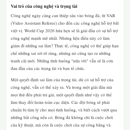
Vai trò của công nghệ và trọng tài
Công nghệ ngày càng can thiệp sâu vào bóng đá, từ VAR
(Video Assistant Referee) cho đến các công nghệ hỗ trợ bắt
việt vị. World Cup 2026 hứa hẹn sẽ là giải đấu có sự hỗ trợ
công nghệ mạnh mẽ nhất. Nhưng liệu điều này có làm
giảm đi những sai lầm? Thực tế, công nghệ có thể giúp hạn
chế những sai sót rõ ràng, nhưng nó cũng tạo ra những
tranh cãi mới. Những tình huống "nửa vời" vẫn sẽ là cơn
đau đầu của các trọng tài và ban tổ chức.
Một quyết định sai lầm của trọng tài, dù có sự hỗ trợ của
công nghệ, vẫn có thể xảy ra. Và trong một giải đấu mà
mọi thứ đều phải trả giá, một quyết định như vậy có thể
làm thay đổi hoàn toàn cục diện. Các đội bóng sẽ phải
chuẩn bị tâm lý cho mọi tình huống, và biết cách vượt qua
những bất công nếu có. Bóng đá không chỉ là cuộc chơi
của kỹ thuật, mà còn là cuộc chơi của sự công bằng và