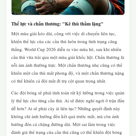
Thể lực và chấn thương: "Kẻ thù thầm lặng"
Một mùa giải kéo dài, cộng với việc di chuyển liên tục,
khiến thể lực của các cầu thủ luôn trong tình trạng căng
thẳng. World Cup 2026 diễn ra vào mùa hè, sau khi nhiều
cầu thủ vừa trải qua một mùa giải khốc liệt. Chấn thương là
nỗi ám ảnh thường trực. Một chấn thương nhẹ cũng có thể
khiến một cầu thủ mất phong độ, và một chấn thương nặng
có thể khiến cả đội mất đi trụ cột quan trọng nhất.
Các đội bóng sẽ phải tính toán rất kỹ lưỡng trong việc quản
lý thể lực cho từng cầu thủ. Ai sẽ được nghỉ ngơi ở trận đấu
dễ hơn? Ai sẽ phải cày ải liên tục? Những quyết định này
không chỉ ảnh hưởng đến kết quả trước mắt, mà còn ảnh
hưởng đến cả chặng đường dài. Một sai lầm trong việc
đánh giá thể trạng của cầu thủ cũng có thể khiến đội bóng