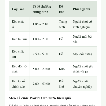
Tỷ lệ thưởng
Độ
Loại kèo
Phù hợp với
trung bình
khó
Kèo châu
Trung
Người chơi có
1.85 – 2.10
Á
bình
kinh nghiệm
Người mới bắt
Kèo tài xỉu
1.80 – 2.00
Dễ
đầu
Kèo châu
2.50 – 5.00
Dễ
Mọi đối tượng
Âu
Kèo đội vô
Người chơi yêu
5.00 – 20.00
Khó
địch
thích rủi ro
Kèo tỷ số
Rất
Người chơi
7.00 – 50.00
chính xác
khó
chuyên nghiệp
Mẹo cá cược World Cup 2026 hiệu quả
Để tối ưu hóa cơ hội thắng, người chơi cần nắm vững một