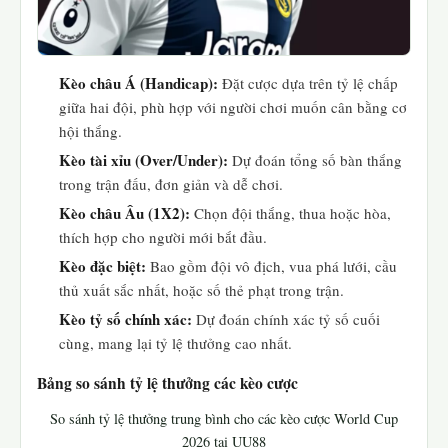
Kèo châu Á (Handicap):
Đặt cược dựa trên tỷ lệ chấp
giữa hai đội, phù hợp với người chơi muốn cân bằng cơ
hội thắng.
Kèo tài xỉu (Over/Under):
Dự đoán tổng số bàn thắng
trong trận đấu, đơn giản và dễ chơi.
Kèo châu Âu (1X2):
Chọn đội thắng, thua hoặc hòa,
thích hợp cho người mới bắt đầu.
Kèo đặc biệt:
Bao gồm đội vô địch, vua phá lưới, cầu
thủ xuất sắc nhất, hoặc số thẻ phạt trong trận.
Kèo tỷ số chính xác:
Dự đoán chính xác tỷ số cuối
cùng, mang lại tỷ lệ thưởng cao nhất.
Bảng so sánh tỷ lệ thưởng các kèo cược
So sánh tỷ lệ thưởng trung bình cho các kèo cược World Cup
2026 tại UU88