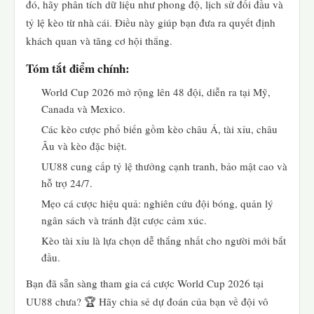
đó, hãy phân tích dữ liệu như phong độ, lịch sử đối đầu và
tỷ lệ kèo từ nhà cái. Điều này giúp bạn đưa ra quyết định
khách quan và tăng cơ hội thắng.
Tóm tắt điểm chính:
World Cup 2026 mở rộng lên 48 đội, diễn ra tại Mỹ,
Canada và Mexico.
Các kèo cược phổ biến gồm kèo châu Á, tài xỉu, châu
Âu và kèo đặc biệt.
UU88 cung cấp tỷ lệ thưởng cạnh tranh, bảo mật cao và
hỗ trợ 24/7.
Mẹo cá cược hiệu quả: nghiên cứu đội bóng, quản lý
ngân sách và tránh đặt cược cảm xúc.
Kèo tài xỉu là lựa chọn dễ thắng nhất cho người mới bắt
đầu.
Bạn đã sẵn sàng tham gia cá cược World Cup 2026 tại
UU88 chưa? 🏆 Hãy chia sẻ dự đoán của bạn về đội vô