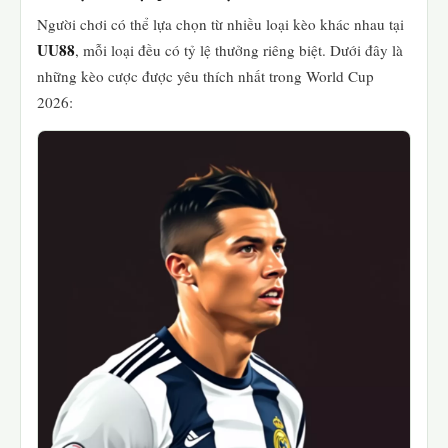
Người chơi có thể lựa chọn từ nhiều loại kèo khác nhau tại
UU88
, mỗi loại đều có tỷ lệ thưởng riêng biệt. Dưới đây là
những kèo cược được yêu thích nhất trong World Cup
2026: