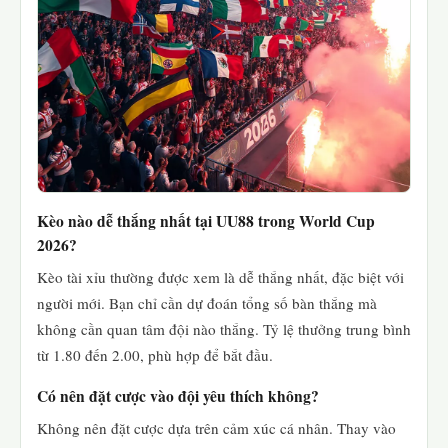
Kèo nào dễ thắng nhất tại UU88 trong World Cup
2026?
Kèo tài xỉu thường được xem là dễ thắng nhất, đặc biệt với
người mới. Bạn chỉ cần dự đoán tổng số bàn thắng mà
không cần quan tâm đội nào thắng. Tỷ lệ thưởng trung bình
từ 1.80 đến 2.00, phù hợp để bắt đầu.
Có nên đặt cược vào đội yêu thích không?
Không nên đặt cược dựa trên cảm xúc cá nhân. Thay vào