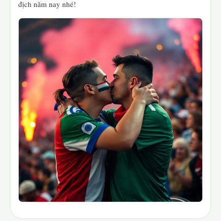
địch năm nay nhé!