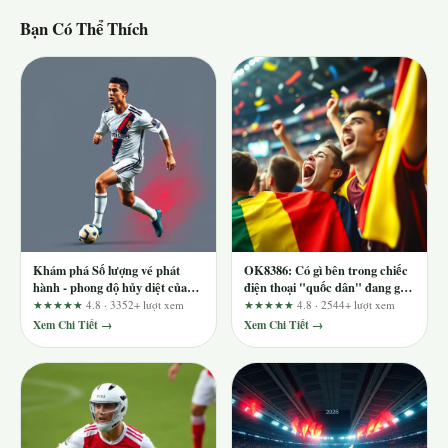
Bạn Có Thể Thích
Khám phá Số lượng vé phát
OK8386: Có gì bên trong chiếc
hành - phong độ hủy diệt của
điện thoại "quốc dân" đang gây
các ông lớn cùng chuyên gia
sốt?
★★★★★
4.8 · 3352+ lượt xem
★★★★★
4.8 · 2544+ lượt xem
tr88t.com
Xem Chi Tiết →
Xem Chi Tiết →